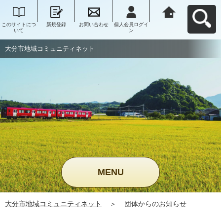
このサイトにつ
新規登録
お問い合わせ
個人会員ログイ
大分市地域コミ
いて
ン
ュニティネット
へ戻る
大分市地域コミュニティネット
MENU
大分市地域コミュニティネット
＞
団体からのお知らせ