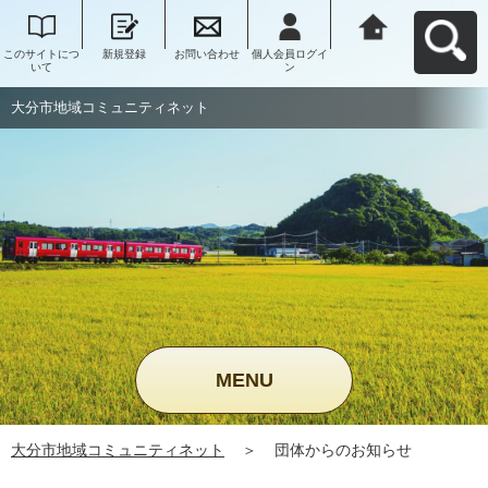
このサイトにつ
新規登録
お問い合わせ
個人会員ログイ
大分市地域コミ
いて
ン
ュニティネット
へ戻る
大分市地域コミュニティネット
MENU
大分市地域コミュニティネット
＞
団体からのお知らせ