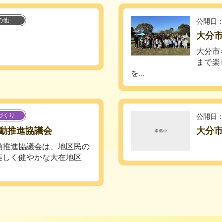
の他
公開日：
大分
大分市
まで楽
を...
づくり
公開日：
動推進協議会
大分市
推進協議会は、地区民の
美しく健やかな大在地区