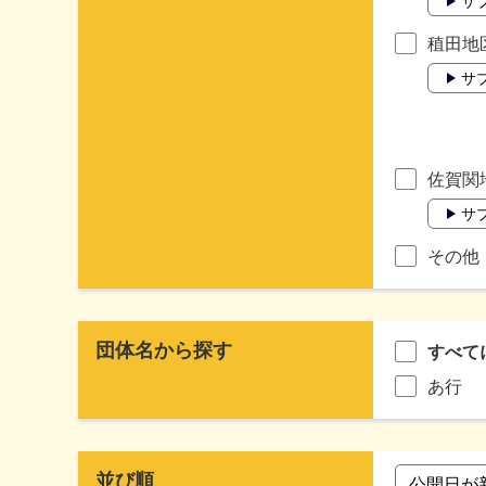
サ
稙田地
サ
佐賀関
サ
その他
団体名から探す
すべて
あ行
並び順