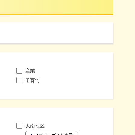
産業
子育て
大南地区