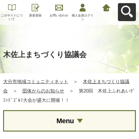
このサイトにつ
新規登録
お問い合わせ
個人会員ログイ
大分市地域コミ
いて
ン
ュニティネット
へ戻る
木佐上まちづくり協議会
大分市地域コミュニティネット
＞
木佐上まちづくり協議
会
＞
団体からのお知らせ
＞
第20回 木佐上ふれあいｸﾞ
ﾗﾝﾄﾞｺﾞﾙﾌ大会が盛大に開催！！
Menu