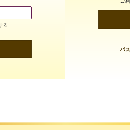
ご
する
パ