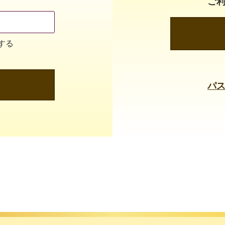
ご
する
パ