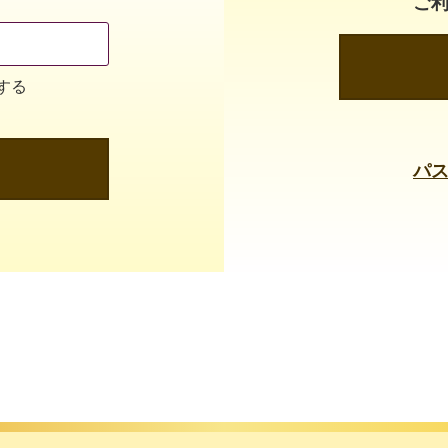
ご
する
パ