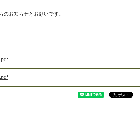
ら
の
お
知
ら
せ
と
お
願
い
で
す
。
pdf
pdf