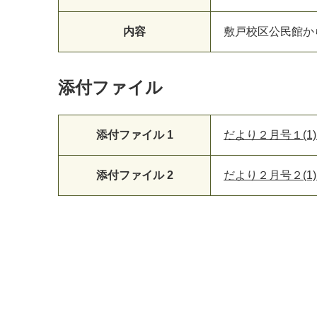
内容
敷
戸
校
区
公
民
館
か
添付ファイル
マイメディア検索
添付ファイル 1
だより２月号１(1).
添付ファイル 2
だより２月号２(1).