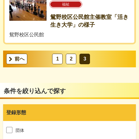
福祉
鴛野校区公民館主催教室「活き
生き大学」の様子
鴛野校区公民館
前へ
1
2
3
条件を絞り込んで探す
登録形態
団体