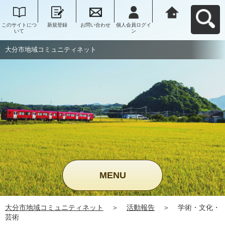
このサイトにつ
新規登録
お問い合わせ
個人会員ログイ
大分市地域コミ
いて
ン
ュニティネット
へ戻る
大分市地域コミュニティネット
MENU
大分市地域コミュニティネット
＞
活動報告
＞
学術・文化・
芸術