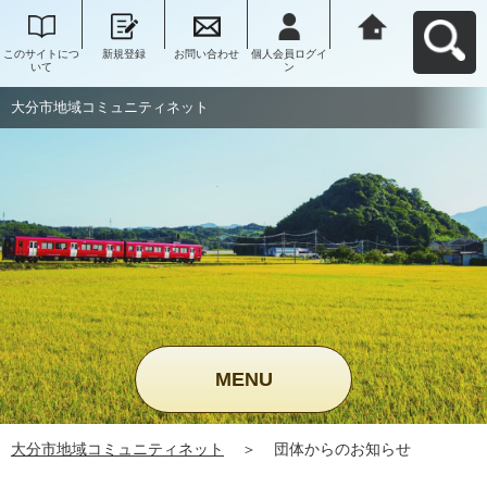
このサイトにつ
新規登録
お問い合わせ
個人会員ログイ
大分市地域コミ
いて
ン
ュニティネット
へ戻る
大分市地域コミュニティネット
MENU
大分市地域コミュニティネット
＞
団体からのお知らせ