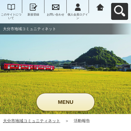
このサイトにつ
新規登録
お問い合わせ
個人会員ログイ
大分市地域コミ
いて
ン
ュニティネット
へ戻る
大分市地域コミュニティネット
MENU
大分市地域コミュニティネット
＞
活動報告