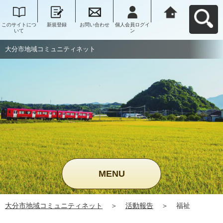
このサイトにつ
新規登録
お問い合わせ
個人会員ログイ
大分市地域コミ
いて
ン
ュニティネット
へ戻る
大分市地域コミュニティネット
MENU
大分市地域コミュニティネット
＞
活動報告
＞
福祉