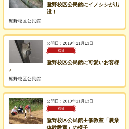
鴛野校区公民館にイノシシが出
没！
鴛野校区公民館
公開日：2019年11月13日
福祉
鴛野校区公民館に可愛いお客様
♪
鴛野校区公民館
公開日：2019年11月13日
福祉
鴛野校区公民館主催教室「農業
体験教室」の様子