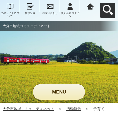
このサイトにつ
新規登録
お問い合わせ
個人会員ログイ
大分市地域コミ
いて
ン
ュニティネット
へ戻る
大分市地域コミュニティネット
MENU
大分市地域コミュニティネット
＞
活動報告
＞
子育て