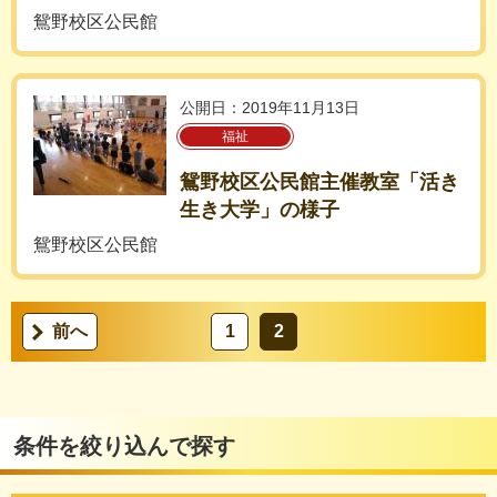
鴛野校区公民館
公開日：2019年11月13日
福祉
鴛野校区公民館主催教室「活き
生き大学」の様子
鴛野校区公民館
前へ
1
2
条件を絞り込んで探す