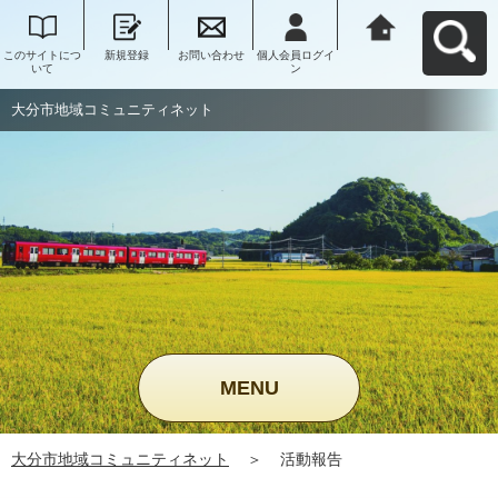
このサイトにつ
新規登録
お問い合わせ
個人会員ログイ
大分市地域コミ
いて
ン
ュニティネット
へ戻る
大分市地域コミュニティネット
MENU
大分市地域コミュニティネット
＞
活動報告