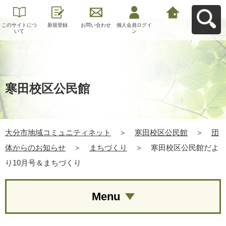
このサイトにつ
新規登録
お問い合わせ
個人会員ログイ
大分市地域コミ
いて
ン
ュニティネット
へ戻る
寒田校区公民館
大分市地域コミュニティネット
＞
寒田校区公民館
＞
団
体からのお知らせ
＞
まちづくり
＞
寒田校区公民館だよ
り10月号＆まちづくり
Menu