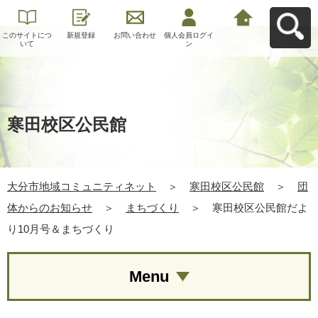
このサイトにつ
新規登録
お問い合わせ
個人会員ログイ
大分市地域コミ
いて
ン
ュニティネット
へ戻る
寒田校区公民館
大分市地域コミュニティネット
＞
寒田校区公民館
＞
団
体からのお知らせ
＞
まちづくり
＞
寒田校区公民館だよ
り10月号＆まちづくり
Menu